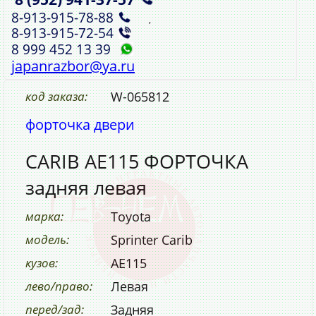
8‑913‑915‑78‑88
,
8‑913‑915‑72‑54
8 999 452 13 39
japanrazbor@ya.ru
код заказа:
W-065812
форточка двери
CARIB AE115 ФОРТОЧКА
задняя левая
марка:
Toyota
модель:
Sprinter Carib
кузов:
AE115
лево/право:
Левая
перед/зад:
Задняя