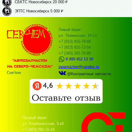
СБКТС Новосибирск 20 000 ₽
ЭПТС Новосибирск 5 000 ₽
Левый берег:
ул. Тюменская, 18 к3
+7 (913) 915-78-88
+7 (913) 915-72-54
+7 (383) 291-78-88
8 999 452 13 39
japanrazbor@yandex.ru
СевЧем
@Контрактные запчасти
Правый берег:
ул. Комбинатская, 3 к4
+7 (383) 291-15-18