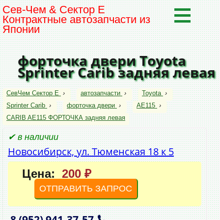
Сев-Чем & Сектор Е
Контрактные автозапчасти из
Японии
форточка двери Toyota
Sprinter Carib задняя левая
СевЧем Сектор Е
›
автозапчасти
›
Toyota
›
Sprinter Carib
›
форточка двери
›
AE115
›
CARIB AE115 ФОРТОЧКА задняя левая
✔ в наличии
Новосибирск, ул. Тюменская 18 к 5
Цена:
200 ₽
ОТПРАВИТЬ ЗАПРОС
8 (952)
941‑37‑57
,