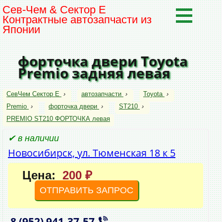
Сев-Чем & Сектор Е
Контрактные автозапчасти из
Японии
форточка двери Toyota
Premio задняя левая
СевЧем Сектор Е
›
автозапчасти
›
Toyota
›
Premio
›
форточка двери
›
ST210
›
PREMIO ST210 ФОРТОЧКА левая
✔ в наличии
Новосибирск, ул. Тюменская 18 к 5
Цена:
200 ₽
ОТПРАВИТЬ ЗАПРОС
8 (952)
941‑37‑57
,