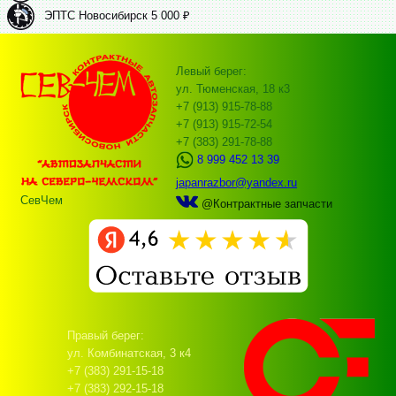
ЭПТС Новосибирск 5 000 ₽
Левый берег:
ул. Тюменская, 18 к3
+7 (913) 915-78-88
+7 (913) 915-72-54
+7 (383) 291-78-88
8 999 452 13 39
japanrazbor@yandex.ru
СевЧем
@Контрактные запчасти
Правый берег:
ул. Комбинатская, 3 к4
+7 (383) 291-15-18
+7 (383) 292-15-18