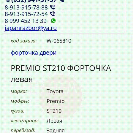
8‑913‑915‑78‑88
,
8‑913‑915‑72‑54
8 999 452 13 39
japanrazbor@ya.ru
код заказа:
W-065810
форточка двери
PREMIO ST210 ФОРТОЧКА
левая
марка:
Toyota
модель:
Premio
кузов:
ST210
лево/право:
Левая
перед/зад:
Задняя