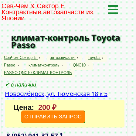
Сев-Чем & Сектор Е
Контрактные автозапчасти из
Японии
климат-контроль Toyota
Passo
СевЧем Сектор Е
›
автозапчасти
›
Toyota
›
Passo
›
климат-контроль
›
QNC10
›
PASSO QNC10 КЛИМАТ-КОНТРОЛЬ
✔ в наличии
Новосибирск, ул. Тюменская 18 к 5
Цена:
200 ₽
ОТПРАВИТЬ ЗАПРОС
8 (952)
941‑37‑57
,