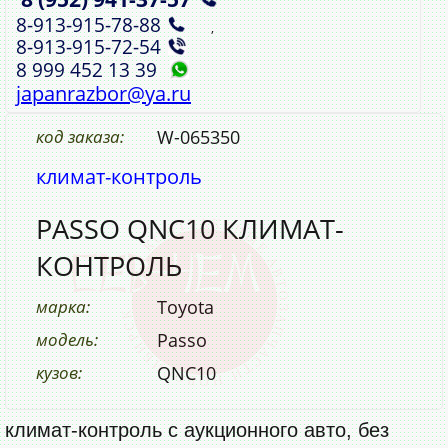
8‑913‑915‑78‑88
,
8‑913‑915‑72‑54
8 999 452 13 39
japanrazbor@ya.ru
код заказа:
W-065350
климат-контроль
PASSO QNC10 КЛИМАТ-
КОНТРОЛЬ
марка:
Toyota
модель:
Passo
кузов:
QNC10
климат-контроль с аукционного авто, без