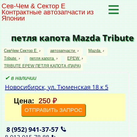
Сев-Чем & Сектор Е
Контрактные автозапчасти из
Японии
петля капота Mazda Tribute
СевЧем Сектор Е
›
автозапчасти
›
Mazda
›
Tribute
›
петля капота
›
EPEW
›
TRIBUTE EPEW ПЕТЛЯ КАПОТА (ПАРА)
✔ в наличии
Новосибирск, ул. Тюменская 18 к 5
Цена:
250 ₽
ОТПРАВИТЬ ЗАПРОС
8 (952)
941‑37‑57
,