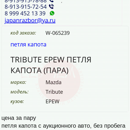
8‑913‑915‑78‑88
,
8‑913‑915‑72‑54
8 999 452 13 39
japanrazbor@ya.ru
код заказа:
W-065239
петля капота
TRIBUTE EPEW ПЕТЛЯ
КАПОТА (ПАРА)
марка:
Mazda
модель:
Tribute
кузов:
EPEW
цена за пару
петля капота с аукционного авто, без пробега