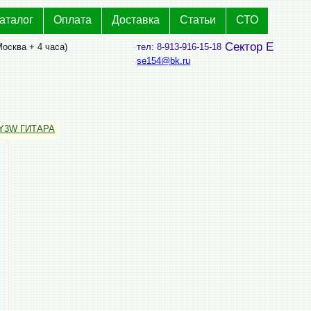
аталог
Оплата
Доставка
Статьи
СТО
Сектор Е
Москва + 4 часа)
тел: 8-913-916-15-18
se154@bk.ru
Y3W ГИТАРА