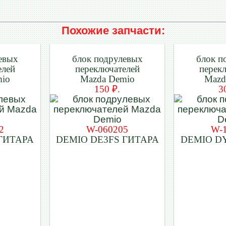
Похожие запчасти:
евых
блок подрулевых
блок п
елей
переключателей
перек
mio
Mazda Demio
Mazd
150 ₽.
3
2
W-060205
W-
ГИТАРА
DEMIO DE3FS ГИТАРА
DEMIO D