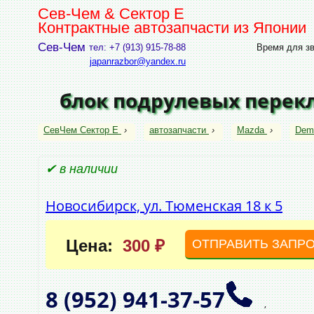
Сев-Чем & Сектор Е
Контрактные автозапчасти из Японии
Сев-Чем
тел: +7 (913) 915-78-88
Время для зво
japanrazbor@yandex.ru
блок подрулевых перек
СевЧем Сектор Е
›
автозапчасти
›
Mazda
›
Dem
✔ в наличии
Новосибирск, ул. Тюменская 18 к 5
Цена:
300 ₽
ОТПРАВИТЬ ЗАПР
8 (952)
941‑37‑57
,