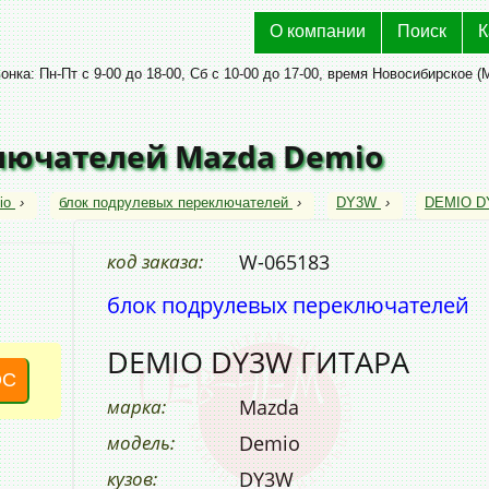
О компании
Поиск
К
нка: Пн-Пт с 9-00 до 18-00, Сб с 10-00 до 17-00, время Новосибирское (
лючателей Mazda Demio
io
›
блок подрулевых переключателей
›
DY3W
›
DEMIO D
код заказа:
W-065183
блок подрулевых переключателей
DEMIO DY3W ГИТАРА
ОС
марка:
Mazda
модель:
Demio
кузов:
DY3W