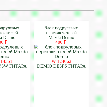
одрулевых
блок подрулевых
лючателей
переключателей
a Demio
Mazda Demio
00 ₽.
400 ₽.
114351
W-124062
Y3W ГИТАРА
DEMIO DE3FS ГИТАРА