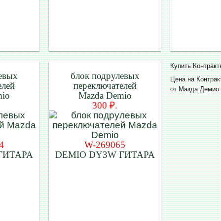
Купить Контрак
евых
блок подрулевых
Цена на Контра
елей
переключателей
от Мазда Демио 
mio
Mazda Demio
300 ₽.
4
W-269065
ГИТАРА
DEMIO DY3W ГИТАРА