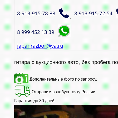
8‑913‑915‑78‑88
8‑913‑915‑72‑54
,
8 999 452 13 39
japanrazbor@ya.ru
гитара с аукционного авто, без пробега п
Дополнительные фото по запросу.
Отправим в любую точку России.
Гарантия до 30 дней