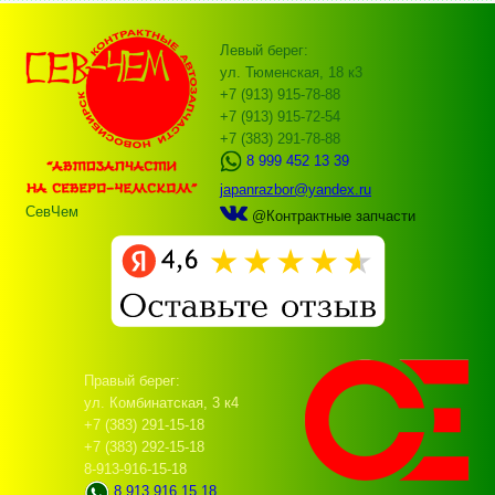
Левый берег:
ул. Тюменская, 18 к3
+7 (913) 915-78-88
+7 (913) 915-72-54
+7 (383) 291-78-88
8 999 452 13 39
japanrazbor@yandex.ru
СевЧем
@Контрактные запчасти
Правый берег:
ул. Комбинатская, 3 к4
+7 (383) 291-15-18
+7 (383) 292-15-18
8-913-916-15-18
8 913 916 15 18