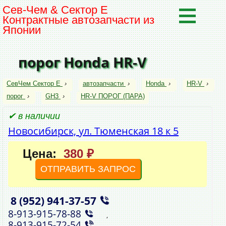
Сев-Чем & Сектор Е
Контрактные автозапчасти из
Японии
порог Honda HR-V
СевЧем Сектор Е
›
автозапчасти
›
Honda
›
HR-V
›
порог
›
GH3
›
HR-V ПОРОГ (ПАРА)
✔ в наличии
Новосибирск, ул. Тюменская 18 к 5
Цена:
380 ₽
ОТПРАВИТЬ ЗАПРОС
8 (952)
941‑37‑57
,
8‑913‑915‑78‑88
,
8‑913‑915‑72‑54