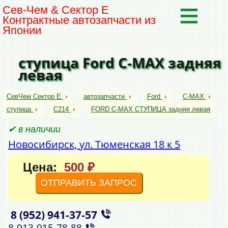
Сев-Чем & Сектор Е
Контрактные автозапчасти из
Японии
ступица Ford C-MAX задняя
левая
СевЧем Сектор Е
›
автозапчасти
›
Ford
›
C-MAX
›
ступица
›
C214
›
FORD C-MAX СТУПИЦА задняя левая
✔ в наличии
Новосибирск, ул. Тюменская 18 к 5
Цена:
500 ₽
ОТПРАВИТЬ ЗАПРОС
8 (952)
941‑37‑57
,
8‑913‑915‑78‑88