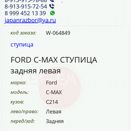
,
8‑913‑915‑72‑54
8 999 452 13 39
japanrazbor@ya.ru
код заказа:
W-064849
ступица
FORD C-MAX СТУПИЦА
задняя левая
марка:
Ford
модель:
C-MAX
кузов:
C214
лево/право:
Левая
перед/зад:
Задняя