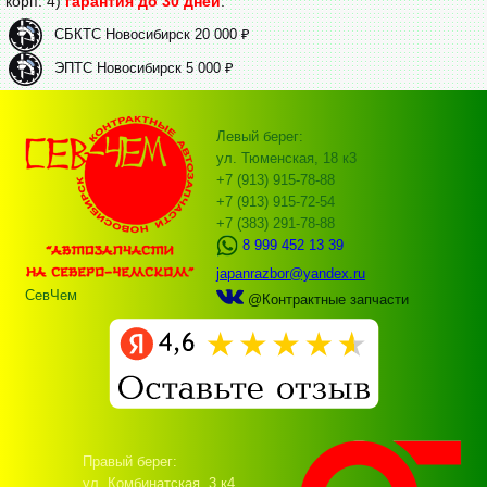
корп. 4)
гарантия до 30 дней
.
СБКТС Новосибирск 20 000 ₽
ЭПТС Новосибирск 5 000 ₽
Левый берег:
ул. Тюменская, 18 к3
+7 (913) 915-78-88
+7 (913) 915-72-54
+7 (383) 291-78-88
8 999 452 13 39
japanrazbor@yandex.ru
СевЧем
@Контрактные запчасти
Правый берег:
ул. Комбинатская, 3 к4