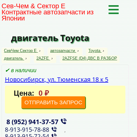
Сев-Чем & Сектор Е
Контрактные автозапчасти из
Японии
двигатель Toyota
СевЧем Сектор Е
›
автозапчасти
›
Toyota
›
двигатель
›
2AZFE
›
2AZFSE (D4) ДВС В РАЗБОР
✔ в наличии
Новосибирск, ул. Тюменская 18 к 5
Цена:
0 ₽
ОТПРАВИТЬ ЗАПРОС
8 (952)
941‑37‑57
,
8‑913‑915‑78‑88
,
8‑913‑915‑72‑54