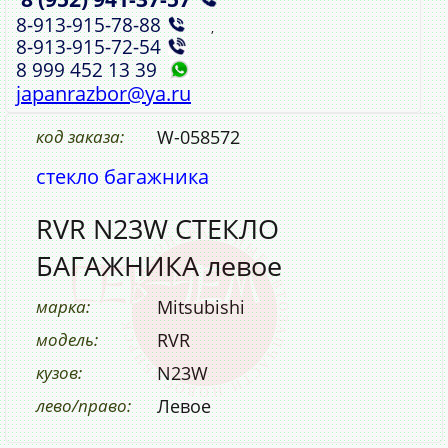
8‑913‑915‑78‑88
,
8‑913‑915‑72‑54
8 999 452 13 39
japanrazbor@ya.ru
код заказа:
W-058572
стекло багажника
RVR N23W СТЕКЛО
БАГАЖНИКА левое
марка:
Mitsubishi
модель:
RVR
кузов:
N23W
лево/право:
Левое