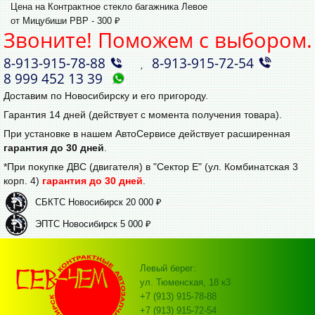
Цена на Контрактное стекло багажника Левое
от Мицубиши РВР - 300 ₽
Звоните! Поможем с выбором.
8‑913‑915‑78‑88
8‑913‑915‑72‑54
,
8 999 452 13 39
Доставим по Новосибирску и его пригороду.
Гарантия 14 дней (действует с момента получения товара).
При установке в нашем АвтоСервисе действует расширенная
гарантия до 30 дней
.
*При покупке ДВС (двигателя) в "Сектор Е" (ул. Комбинатская 3
корп. 4)
гарантия до 30 дней
.
СБКТС Новосибирск 20 000 ₽
ЭПТС Новосибирск 5 000 ₽
Левый берег:
ул. Тюменская, 18 к3
+7 (913) 915-78-88
+7 (913) 915-72-54