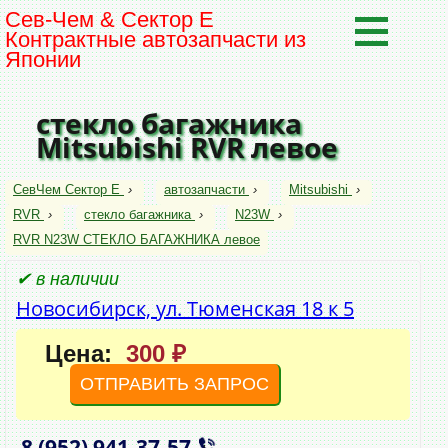
Сев-Чем & Сектор Е
Контрактные автозапчасти из
Японии
стекло багажника
Mitsubishi RVR левое
СевЧем Сектор Е
›
автозапчасти
›
Mitsubishi
›
RVR
›
стекло багажника
›
N23W
›
RVR N23W СТЕКЛО БАГАЖНИКА левое
✔ в наличии
Новосибирск, ул. Тюменская 18 к 5
Цена:
300 ₽
ОТПРАВИТЬ ЗАПРОС
8 (952)
941‑37‑57
,