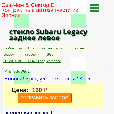
Сев-Чем & Сектор Е
Контрактные автозапчасти из
Японии
стекло Subaru Legacy
заднее левое
СевЧем Сектор Е
›
автозапчасти
›
Subaru
›
Legacy
›
стекло
›
BG5
›
LEGACY BG5 СТЕКЛО заднее левое
✔ в наличии
Новосибирск, ул. Тюменская 18 к 5
Цена:
160 ₽
ОТПРАВИТЬ ЗАПРОС
8 (952)
941‑37‑57
,