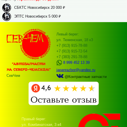
СБКТС Новосибирск 20 000 ₽
ЭПТС Новосибирск 5 000 ₽
Левый берег:
ул. Тюменская, 18 к3
+7 (913) 915-78-88
+7 (913) 915-72-54
+7 (383) 291-78-88
8 999 452 13 39
japanrazbor@yandex.ru
СевЧем
@Контрактные запчасти
Правый берег:
ул. Комбинатская, 3 к4