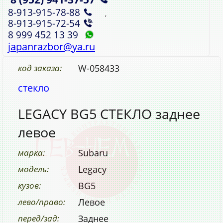
8‑913‑915‑78‑88
,
8‑913‑915‑72‑54
8 999 452 13 39
japanrazbor@ya.ru
код заказа:
W-058433
стекло
LEGACY BG5 СТЕКЛО заднее
левое
марка:
Subaru
модель:
Legacy
кузов:
BG5
лево/право:
Левое
перед/зад:
Заднее