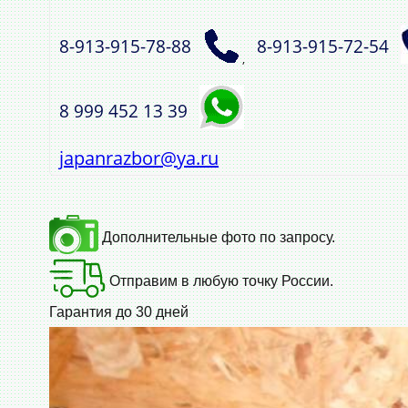
8‑913‑915‑78‑88
8‑913‑915‑72‑54
,
8 999 452 13 39
japanrazbor@ya.ru
Дополнительные фото по запросу.
Отправим в любую точку России.
Гарантия до 30 дней