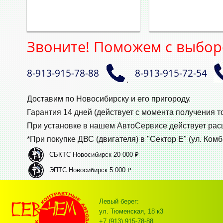
Звоните! Поможем с выбор
8‑913‑915‑78‑88
8‑913‑915‑72‑54
,
Доставим по Новосибирску и его пригороду.
Гарантия 14 дней (действует с момента получения т
При установке в нашем АвтоСервисе действует ра
*При покупке ДВС (двигателя) в "Сектор Е" (ул. Комб
СБКТС Новосибирск 20 000 ₽
ЭПТС Новосибирск 5 000 ₽
Левый берег:
ул. Тюменская, 18 к3
+7 (913) 915-78-88