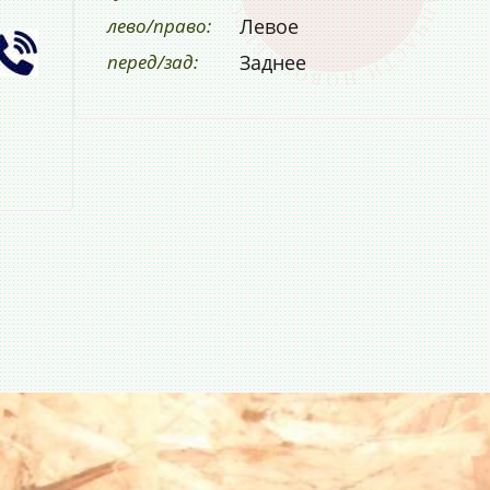
лево/право:
Левое
перед/зад:
Заднее