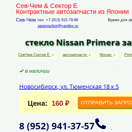
Сев-Чем & Сектор Е
Контрактные автозапчасти из Японии
Сев-Чем
тел: +7 (913) 915-78-88
Время для зво
japanrazbor@yandex.ru
стекло Nissan Primera з
СевЧем Сектор Е
›
автозапчасти
›
Nissan
›
Prim
✔ в наличии
Новосибирск, ул. Тюменская 18 к 5
Цена:
160 ₽
ОТПРАВИТЬ ЗАПР
8 (952)
941‑37‑57
,