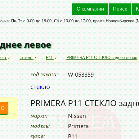
О компании
Поиск
К
нка: Пн-Пт с 9-00 до 18-00, Сб с 10-00 до 17-00, время Новосибирское (
аднее левое
era
›
стекло
›
P11
›
PRIMERA P11 СТЕКЛО заднее левое
код заказа:
W-058359
стекло
PRIMERA P11 СТЕКЛО задн
ОС
марка:
Nissan
модель:
Primera
кузов:
P11