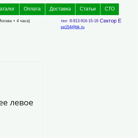
аталог
Оплата
Доставка
Статьи
СТО
Сектор Е
Москва + 4 часа)
тел: 8-913-916-15-18
se154@bk.ru
ее левое