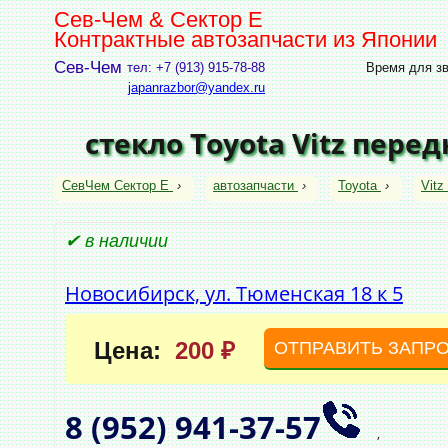
Сев-Чем & Сектор Е
Контрактные автозапчасти из Японии
Сев-Чем
тел: +7 (913) 915-78-88
Время для зво
japanrazbor@yandex.ru
стекло Toyota Vitz пере
СевЧем Сектор Е
›
автозапчасти
›
Toyota
›
Vitz
✔ в наличии
Новосибирск, ул. Тюменская 18 к 5
Цена:
200 ₽
ОТПРАВИТЬ ЗАПР
8 (952)
941‑37‑57
,