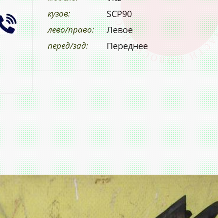
кузов:
SCP90
лево/право:
Левое
перед/зад:
Переднее