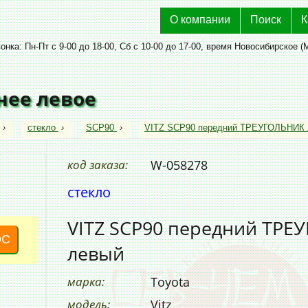
О компании
Поиск
К
нка: Пн-Пт с 9-00 до 18-00, Сб с 10-00 до 17-00, время Новосибирское (
днее левое
›
стекло
›
SCP90
›
VITZ SCP90 передний ТРЕУГОЛЬНИК 
код заказа:
W-058278
стекло
VITZ SCP90 передний ТР
ОС
левый
марка:
Toyota
модель:
Vitz