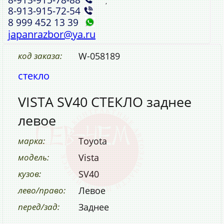
,
8‑913‑915‑72‑54
8 999 452 13 39
japanrazbor@ya.ru
код заказа:
W-058189
стекло
VISTA SV40 СТЕКЛО заднее
левое
марка:
Toyota
модель:
Vista
кузов:
SV40
лево/право:
Левое
перед/зад:
Заднее