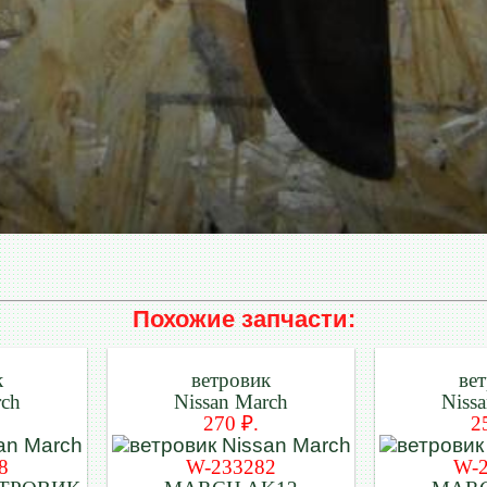
Похожие запчасти:
к
ветровик
ве
rch
Nissan March
Niss
270 ₽.
2
8
W-233282
W-