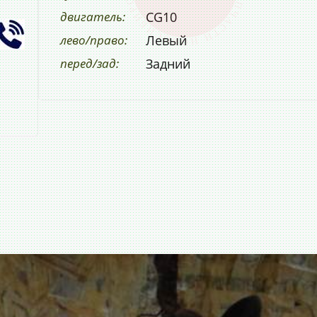
двигатель:
CG10
лево/право:
Левый
перед/зад:
Задний