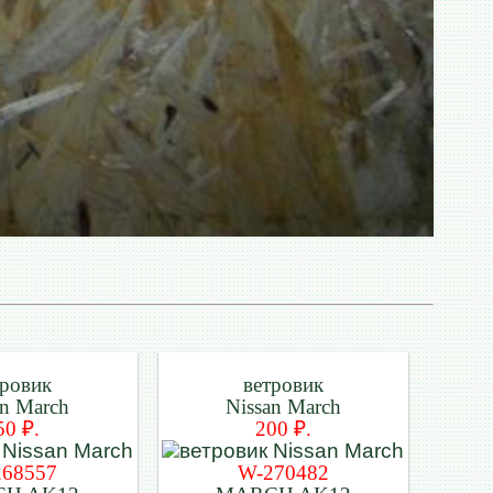
тровик
ветровик
an March
Nissan March
50 ₽.
200 ₽.
268557
W-270482