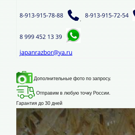
8‑913‑915‑78‑88
8‑913‑915‑72‑54
,
8 999 452 13 39
japanrazbor@ya.ru
Дополнительные фото по запросу.
Отправим в любую точку России.
Гарантия до 30 дней