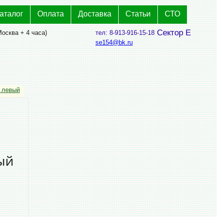
аталог
Оплата
Доставка
Статьи
СТО
Сектор Е
Москва + 4 часа)
тел: 8-913-916-15-18
se154@bk.ru
 левый
ый