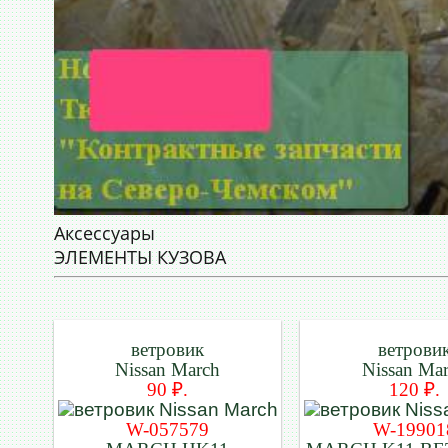
Аксессуары
ЭЛЕМЕНТЫ КУЗОВА
ветровик
ветрови
Nissan March
Nissan Ma
90 ₽.
120 ₽.
W-057579
W-19901