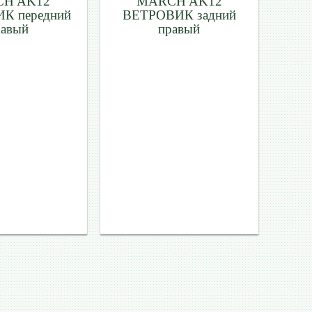
H AK12
MARCH AK12
К передний
ВЕТРОВИК задний
равый
правый