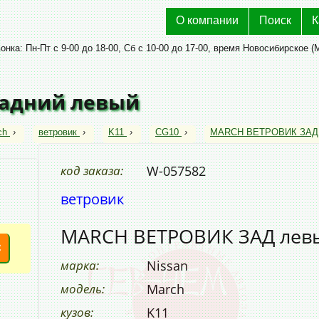
О компании
Поиск
К
нка: Пн-Пт с 9-00 до 18-00, Сб с 10-00 до 17-00, время Новосибирское (
задний левый
ch
›
ветровик
›
K11
›
CG10
›
MARCH ВЕТРОВИК ЗАД
код заказа:
W-057582
ветровик
MARCH ВЕТРОВИК ЗАД лев
С
марка:
Nissan
модель:
March
кузов:
K11