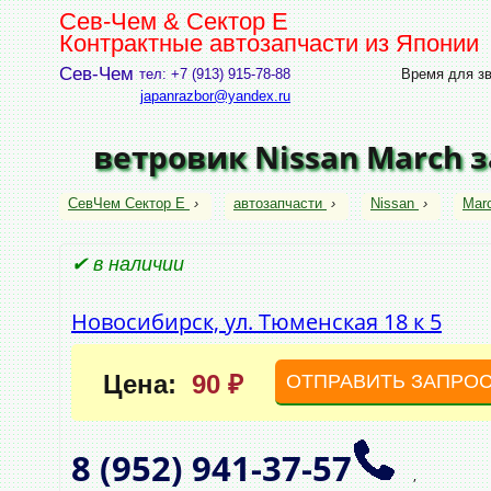
Сев-Чем & Сектор Е
Контрактные автозапчасти из Японии
Сев-Чем
тел: +7 (913) 915-78-88
Время для зво
japanrazbor@yandex.ru
ветровик Nissan March 
СевЧем Сектор Е
›
автозапчасти
›
Nissan
›
Mar
✔ в наличии
Новосибирск, ул. Тюменская 18 к 5
Цена:
90 ₽
ОТПРАВИТЬ ЗАПРО
8 (952)
941‑37‑57
,