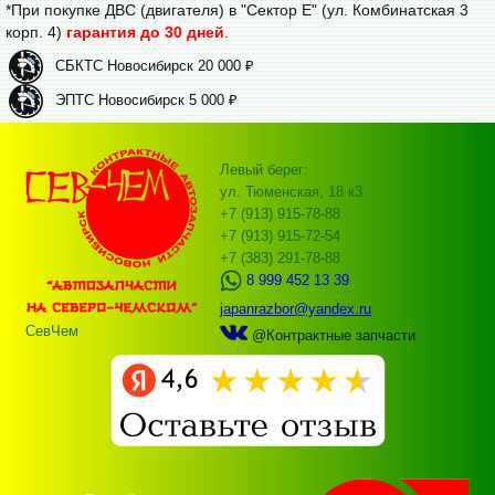
*При покупке ДВС (двигателя) в "Сектор Е" (ул. Комбинатская 3
корп. 4)
гарантия до 30 дней
.
СБКТС Новосибирск 20 000 ₽
ЭПТС Новосибирск 5 000 ₽
Левый берег:
ул. Тюменская, 18 к3
+7 (913) 915-78-88
+7 (913) 915-72-54
+7 (383) 291-78-88
8 999 452 13 39
japanrazbor@yandex.ru
СевЧем
@Контрактные запчасти