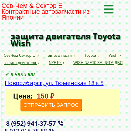
Сев-Чем & Сектор Е
Контрактные автозапчасти из
Японии
защита двигателя Toyota
Wish
СевЧем Сектор Е
›
автозапчасти
›
Toyota
›
Wish
›
защита двигателя
›
NZE10
›
WISH NZE10 ЗАЩИТА ДВС
✔ в наличии
Новосибирск, ул. Тюменская 18 к 5
Цена:
150 ₽
ОТПРАВИТЬ ЗАПРОС
8 (952)
941‑37‑57
,
8‑913‑915‑78‑88