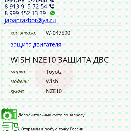
,
8‑913‑915‑72‑54
8 999 452 13 39
japanrazbor@ya.ru
код заказа:
W-047590
защита двигателя
WISH NZE10 ЗАЩИТА ДВС
марка:
Toyota
модель:
Wish
кузов:
NZE10
Дополнительные фото по запросу.
Отправим в любую точку России.