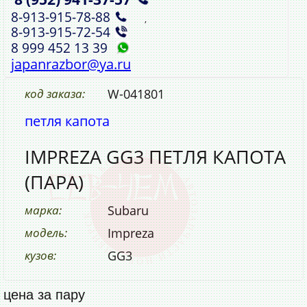
8‑913‑915‑78‑88
,
8‑913‑915‑72‑54
8 999 452 13 39
japanrazbor@ya.ru
код заказа:
W-041801
петля капота
IMPREZA GG3 ПЕТЛЯ КАПОТА
(ПАРА)
марка:
Subaru
модель:
Impreza
кузов:
GG3
цена за пару