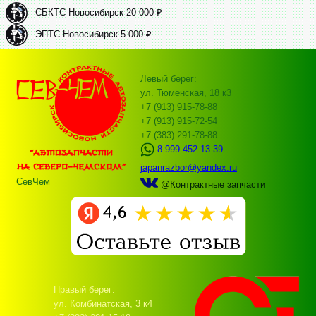
СБКТС Новосибирск 20 000 ₽
ЭПТС Новосибирск 5 000 ₽
Левый берег:
ул. Тюменская, 18 к3
+7 (913) 915-78-88
+7 (913) 915-72-54
+7 (383) 291-78-88
8 999 452 13 39
japanrazbor@yandex.ru
СевЧем
@Контрактные запчасти
Правый берег:
ул. Комбинатская, 3 к4