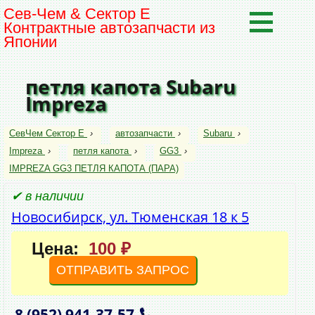
Сев-Чем & Сектор Е
Контрактные автозапчасти из
Японии
петля капота Subaru
Impreza
СевЧем Сектор Е
›
автозапчасти
›
Subaru
›
Impreza
›
петля капота
›
GG3
›
IMPREZA GG3 ПЕТЛЯ КАПОТА (ПАРА)
✔ в наличии
Новосибирск, ул. Тюменская 18 к 5
Цена:
100 ₽
ОТПРАВИТЬ ЗАПРОС
8 (952)
941‑37‑57
,