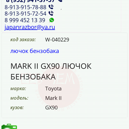
8‑913‑915‑78‑88
,
8‑913‑915‑72‑54
8 999 452 13 39
japanrazbor@ya.ru
код заказа:
W-040229
лючок бензобака
MARK II GX90 ЛЮЧОК
БЕНЗОБАКА
марка:
Toyota
модель:
Mark II
кузов:
GX90