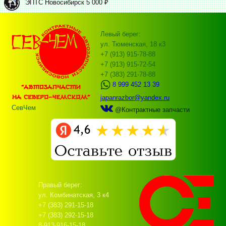
ЭПТС Новосибирск 5 000 ₽
Левый берег:
ул. Тюменская, 18 к3
+7 (913) 915-78-88
+7 (913) 915-72-54
+7 (383) 291-78-88
8 999 452 13 39
japanrazbor@yandex.ru
СевЧем
@Контрактные запчасти
Правый берег:
ул. Комбинатская, 3 к4
+7 (383) 291-15-18
+7 (383) 292-15-18
8-913-916-15-18