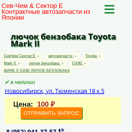
Сев-Чем & Сектор Е
Контрактные автозапчасти из
Японии
лючок бензобака Toyota
Mark II
СевЧем Сектор Е
›
автозапчасти
›
Toyota
›
Mark II
›
лючок бензобака
›
GX90
›
MARK II GX90 ЛЮЧОК БЕНЗОБАКА
✔ в наличии
Новосибирск, ул. Тюменская 18 к 5
Цена:
100 ₽
ОТПРАВИТЬ ЗАПРОС
8 (952)
941‑37‑57
,