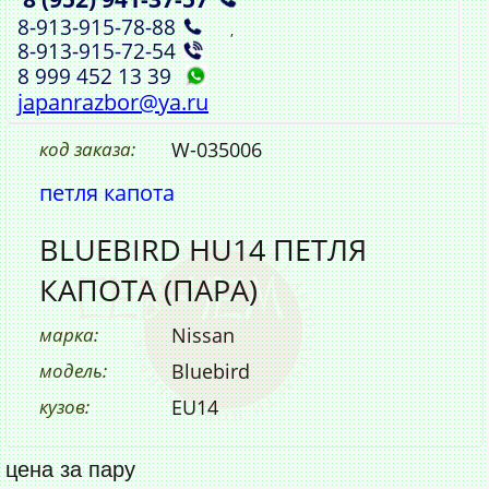
8‑913‑915‑78‑88
,
8‑913‑915‑72‑54
8 999 452 13 39
japanrazbor@ya.ru
код заказа:
W-035006
петля капота
BLUEBIRD HU14 ПЕТЛЯ
КАПОТА (ПАРА)
марка:
Nissan
модель:
Bluebird
кузов:
EU14
цена за пару