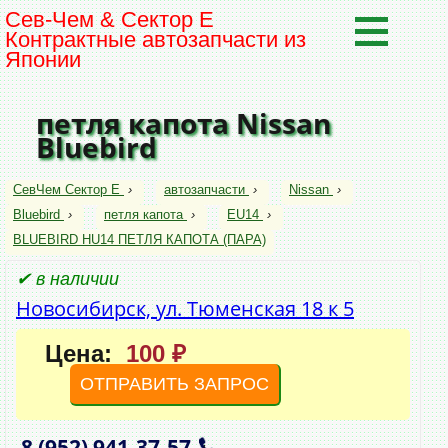
Сев-Чем & Сектор Е
Контрактные автозапчасти из
Японии
петля капота Nissan
Bluebird
СевЧем Сектор Е
›
автозапчасти
›
Nissan
›
Bluebird
›
петля капота
›
EU14
›
BLUEBIRD HU14 ПЕТЛЯ КАПОТА (ПАРА)
✔ в наличии
Новосибирск, ул. Тюменская 18 к 5
Цена:
100 ₽
ОТПРАВИТЬ ЗАПРОС
8 (952)
941‑37‑57
,