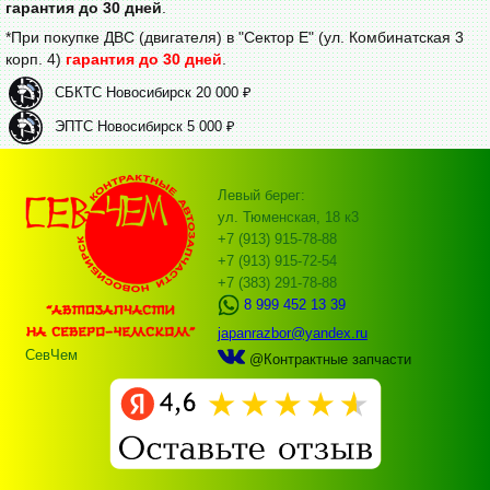
гарантия до 30 дней
.
*При покупке ДВС (двигателя) в "Сектор Е" (ул. Комбинатская 3
корп. 4)
гарантия до 30 дней
.
СБКТС Новосибирск 20 000 ₽
ЭПТС Новосибирск 5 000 ₽
Левый берег:
ул. Тюменская, 18 к3
+7 (913) 915-78-88
+7 (913) 915-72-54
+7 (383) 291-78-88
8 999 452 13 39
japanrazbor@yandex.ru
СевЧем
@Контрактные запчасти