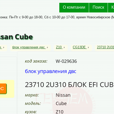
О компании
Поиск
К
нка: Пн-Пт с 9-00 до 18-00, Сб с 10-00 до 17-00, время Новосибирское (
ssan Cube
e
›
блок управления двс
›
Z10
›
CG13DE
›
23710 2U3
код заказа:
W-029636
блок управления двс
23710 2U310 БЛОК EFI CUB
ОС
марка:
Nissan
модель:
Cube
кузов:
Z10