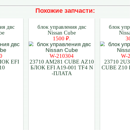
Похожие запчасти:
ия двс
блок управления двс
блок упр
be
Nissan Cube
Niss
1500 ₽.
3
0
W-210304
W-
ЛОК EFI
23710 AM281 CUBE AZ10
23710 2U3
10
БЛОК EFI A19-001 TF4 N
CUBE Z10
-ПЛАТА