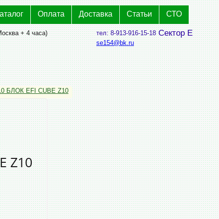
аталог
Оплата
Доставка
Статьи
СТО
Сектор Е
Москва + 4 часа)
тел: 8-913-916-15-18
se154@bk.ru
10 БЛОК EFI CUBE Z10
E Z10