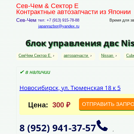
Сев-Чем & Сектор Е
Контрактные автозапчасти из Японии
Сев-Чем
тел: +7 (913) 915-78-88
Время для зво
japanrazbor@yandex.ru
блок управления двс Ni
СевЧем Сектор Е
›
автозапчасти
›
Nissan
›
Cub
✔ в наличии
Новосибирск, ул. Тюменская 18 к 5
Цена:
300 ₽
ОТПРАВИТЬ ЗАПР
8 (952)
941‑37‑57
,