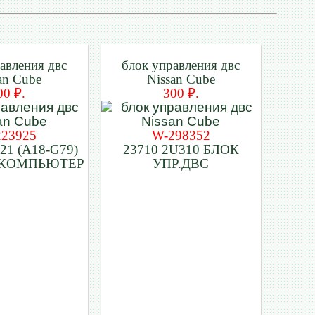
авления двс
блок управления двс
an Cube
Nissan Cube
00 ₽.
300 ₽.
223925
W-298352
21 (A18-G79)
23710 2U310 БЛОК
 КОМПЬЮТЕР
УПР.ДВС