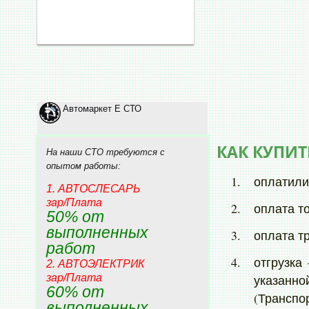
VOLKSWAGEN
DAEWOO
DAIHATSU
HYUNDAI
DODGE
Автомаркет Е СТО
GREAT WALL
INFINITI
КАК КУПИТ
На наши СТО требуются с
PORSCHE
опытом работы:
оплатили
RAM
1. АВТОСЛЕСАРЬ
зар/Плата
оплата т
Buick
50% от
Holden
выполненных
оплата т
работ
отгрузка
2. АВТОЭЛЕКТРИК
зар/Плата
указан
60% от
(Транспо
выполненных