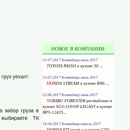
НОВОЕ В КОМПАНИИ:
31.07.2017 Контейнер июль 2017
T
OYOTA PASSO в кузове 30 ...
груз уехал!
13.07.2017 Контейнер июль 2017
H
ONDA STREAM в кузове RN6 ...
22.06.2017 Контейнер июнь 2017
S
UBARU FORESTER рестайлинг в
кузове SG5-110109 LEGASY в кузове
а забор груза в
BP5-12425...
ыбираете ТК
16.04.2017 Контейнер апрель 2017
H
ONDA FIT рест-г в кузове GD1