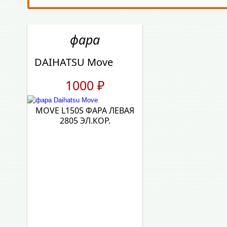
AUDI
YRV
BMW
MOVE
фара
CHEVROLET
CHARADE
CITROEN
PYZAR
DAIHATSU Move
FORD
1000 ₽
LAND ROVER
LEXUS
MOVE L150S ФАРА ЛЕВАЯ
LINCOLN
2805 ЭЛ.КОР.
Mercedes-Benz
MINI
PEUGEOT
RENAULT
VOLVO
OPEL