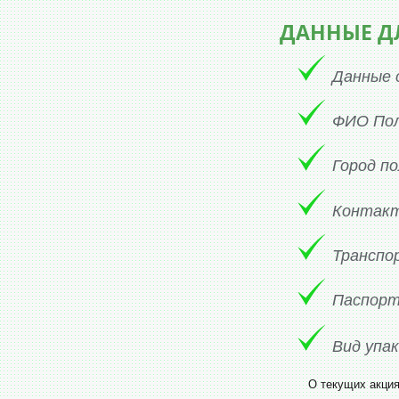
ДАННЫЕ ДЛ
Данные 
ФИО По
Город п
Контак
Транспо
Паспорт
Вид упак
О текущих акци