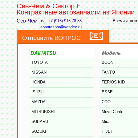
Сев-Чем & Сектор Е
Контрактные автозапчасти из Японии
Сев-Чем
тел: +7 (913) 915-78-88
Время для зво
japanrazbor@yandex.ru
📧
Отправить ВОПРОС
TOYOTA
BOON
NISSAN
TANTO
HONDA
TERIOS KID
ISUZU
ESSE
MAZDA
COO
MITSUBISHI
Move Conte
SUBARU
Mira
SUZUKI
HIJET