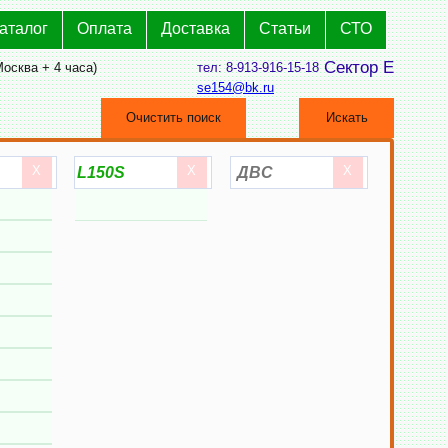
аталог
Оплата
Доставка
Статьи
СТО
Сектор Е
Москва + 4 часа)
тел: 8-913-916-15-18
se154@bk.ru
Очистить поиск
Искать
X
X
X