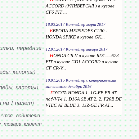
ACCORD (УНИВЕРСАЛ ) в кузове
CF6 FIT ...
18.03.2017 Контейнер март 2017
Е
ВРОПА MERSEDES C200 -
HONDA SPIKE в кузове GK...
щитки, передние
12.01.2017 Контейнер январь 2017
H
ONDA CR-V в кузове RD1----673
FIT в кузове GD1 ACCORD в кузове
CF CR-V...
педы, капоты)
18.01.2015 Контейнер с контрактными
рпеды, капоты)
запчастями декабрь 2016
T
OYOTA HONDA 1. 1G-FE FR AT
notVVT-i 1. D16A SE AT 2. 2. F20B DE
 на 1 палет)
VTEC AT BLUE 3. 1JZ-GE FR AT...
аётся водителю-
у товара клиент