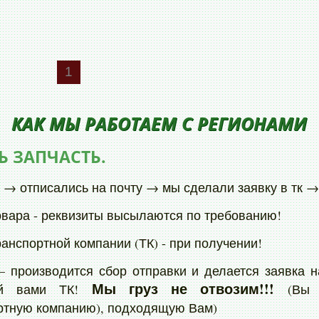
генератор
дроссельная заслонка
катушка зажигания
1
клапан vvti
трос переключения кпп
КАК МЫ РАБОТАЕМ С РЕГИОНАМИ
плафон салонный
брызговик
Ь ЗАПЧАСТЬ.
крепеж бампера
 → отписались на почту → мы сделали заявку в тк → 
рулевая колонка
овара - реквизиты высылаются по требованию!
airbag водительский
кожух рулевой колонки
ранспортной компании (ТК) - при получении!
переключатель света фар
 – производится сбор отправки и делается заявка н
подрулевой переключатель дворников
Мы груз не отвозим!!!
ной вами ТК!
(Вы в
привод
ртную компанию), подходящую Вам)