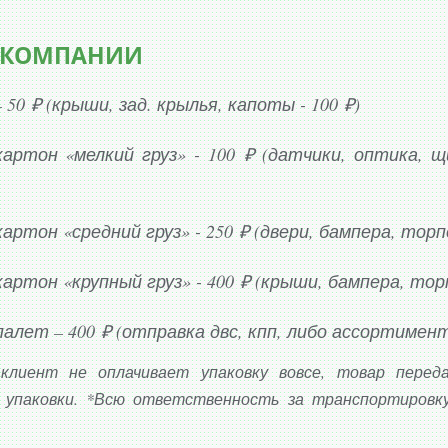
ступица
компрессор кондиционера
 КОМПАНИИ
стартер
 50 ₽ (крыши, зад. крылья, капоты - 100 ₽)
шланг радиатора
лямбда-зонд
картон «мелкий груз» - 100 ₽ (датчики, оптика, 
артон «средний груз» - 250 ₽ (двери, бампера, тор
артон «крупный груз» - 400 ₽ (крыши, бампера, то
алет – 400 ₽ (отправка двс, кпп, либо ассортимент
 клиент не оплачивает упаковку вовсе, товар перед
з упаковки. *Всю ответственность за транспортировк