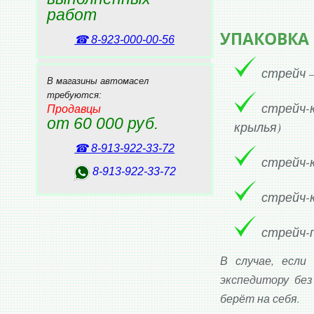
работ
УПАКОВКА
☎ 8‑923‑000‑00‑56
стрейч –
В магазины автомасел
требуются:
стрейч-
Продавцы
от 60 000 руб.
крылья)
☎ 8‑913‑922‑33‑72
стрейч-к
8‑913‑922‑33‑72
стрейч-к
стрейч-п
В случае, если
экспедитору бе
берёт на себя.