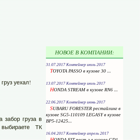
НОВОЕ В КОМПАНИИ:
31.07.2017 Контейнер июль 2017
T
OYOTA PASSO в кузове 30 ...
груз уехал!
13.07.2017 Контейнер июль 2017
H
ONDA STREAM в кузове RN6 ...
22.06.2017 Контейнер июнь 2017
S
UBARU FORESTER рестайлинг в
кузове SG5-110109 LEGASY в кузове
а забор груза в
BP5-12425...
ыбираете ТК
16.04.2017 Контейнер апрель 2017
H
ONDA FIT рест-г в кузове GD1