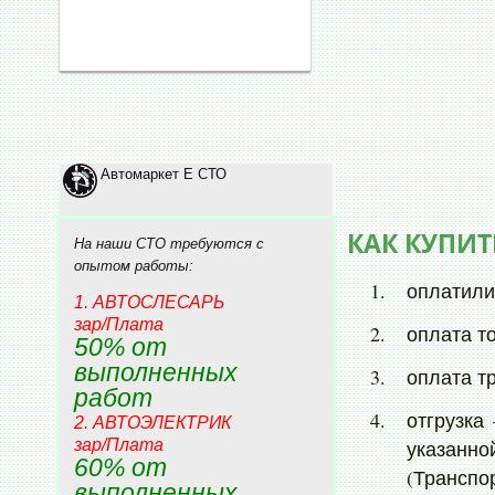
VOLKSWAGEN
MARK II WAGON Q
DAEWOO
PASSO SETTE
DAIHATSU
TOWN ACE
HYUNDAI
TOWN ACE NOAH
DODGE
LAND CRUISER 10
Автомаркет Е СТО
GREAT WALL
LAND CRUISER 20
INFINITI
KLUGER
КАК КУПИТ
На наши СТО требуются с
PORSCHE
GLANZA
опытом работы:
оплатили
RAM
AQUA
1. АВТОСЛЕСАРЬ
зар/Плата
оплата т
Buick
ALTO
50% от
Holden
KLUGER
выполненных
оплата т
работ
COROLLA
отгрузка
2. АВТОЭЛЕКТРИК
ESTIMA
зар/Плата
указан
60% от
HILUX SURF
(Транспо
выполненных