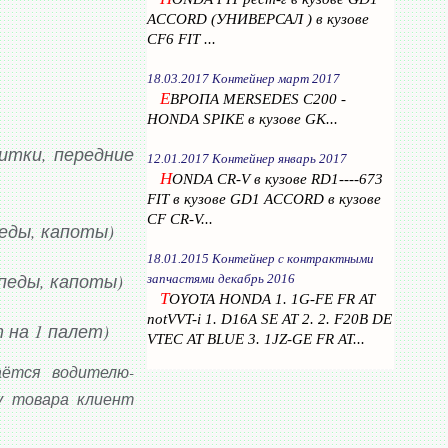
ACCORD (УНИВЕРСАЛ ) в кузове
CF6 FIT ...
18.03.2017 Контейнер март 2017
Е
ВРОПА MERSEDES C200 -
HONDA SPIKE в кузове GK...
щитки, передние
12.01.2017 Контейнер январь 2017
H
ONDA CR-V в кузове RD1----673
FIT в кузове GD1 ACCORD в кузове
CF CR-V...
педы, капоты)
18.01.2015 Контейнер с контрактными
рпеды, капоты)
запчастями декабрь 2016
T
OYOTA HONDA 1. 1G-FE FR AT
notVVT-i 1. D16A SE AT 2. 2. F20B DE
 на 1 палет)
VTEC AT BLUE 3. 1JZ-GE FR AT...
аётся водителю-
у товара клиент