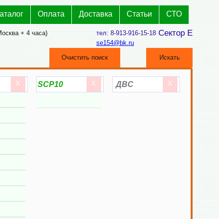
аталог
Оплата
Доставка
Статьи
СТО
Сектор Е
Москва + 4 часа)
тел: 8-913-916-15-18
se154@bk.ru
Очистить поиск
Искать
X
X
X