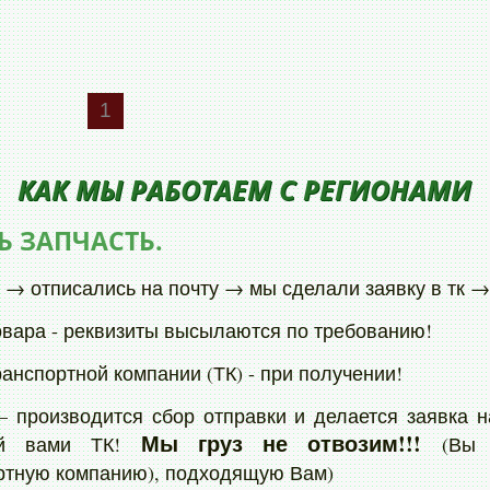
UALIS
1
0
КАК МЫ РАБОТАЕМ С РЕГИОНАМИ
0
Ь ЗАПЧАСТЬ.
 → отписались на почту → мы сделали заявку в тк → 
овара - реквизиты высылаются по требованию!
ранспортной компании (ТК) - при получении!
 – производится сбор отправки и делается заявка н
Мы груз не отвозим!!!
ной вами ТК!
(Вы в
ртную компанию), подходящую Вам)