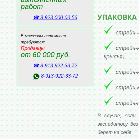
LAND CRUISER P
работ
LEVIN
УПАКОВКА
☎ 8‑923‑000‑00‑56
SURF
стрейч –
CERES
В магазины автомасел
требуются:
TRUENO
стрейч-
Продавцы
от 60 000 руб.
ALTEZZA
крылья)
LUCIDA
☎ 8‑913‑922‑33‑72
стрейч-к
VITZ
8‑913‑922‑33‑72
NADIA
стрейч-к
HARRIER
стрейч-п
Spacio
ESTIMA EMINA
В случае, если
SPRINTER MARIN
экспедитору бе
берёт на себя.
COROLLA LEVIN